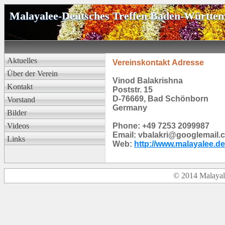
Malayalee-Deutsches
Treffen
Baden-Württe
Aktuelles
Vereinskontakt Adresse
Über
der
Verein
Vinod Balakrishna
Kontakt
Poststr.
15
D-76669, Bad Schönborn
Vorstand
Germany
Bilder
Videos
Phone: +49
7253 2099987
Email: vbalakri@googlemail.
Links
Web:
http://www.malayalee.de
© 2014
Malayal